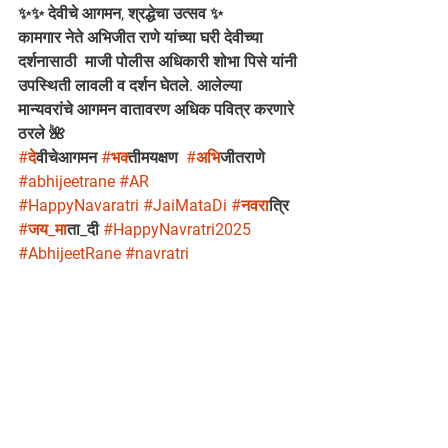
✨✨ देवीचे आगमन, श्रद्धेचा उत्सव ✨
कामगार नेते अभिजीत राणे यांच्या घरी देवीच्या 
दर्शनासाठी  माजी पोलीस अधिकारी शोभा पिसे यांनी 
उपस्थिती लावली व दर्शन घेतले. आलेल्या 
मान्यवरांचे आगमन वातावरण अधिक पवित्र करणारे 
ठरले 🌺
#द
ेवीचेआगमन 
#भक
्तीमयक्षण  
#अभ
िजीतराणे 
#abhijeetrane
#AR
#HappyNavaratri
#JaiMataDi
#नवर
ात्रि 
#जय_म
ाता_दी 
#HappyNavratri2025
#AbhijeetRane
#navratri