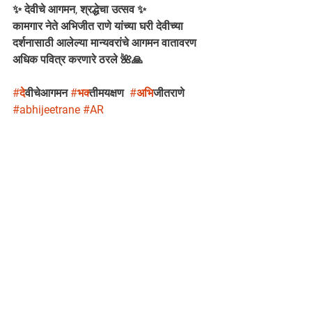
✨ देवीचे आगमन, श्रद्धेचा उत्सव ✨
कामगार नेते अभिजीत राणे यांच्या घरी देवीच्या 
दर्शनासाठी आलेल्या मान्यवरांचे आगमन वातावरण 
अधिक पवित्र करणारे ठरले 🌺🙏
#द
ेवीचेआगमन 
#भक
्तीमयक्षण  
#अभ
िजीतराणे 
#abhijeetrane
#AR