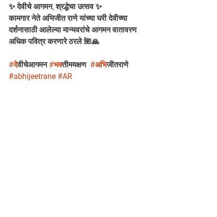
✨ देवीचे आगमन, श्रद्धेचा उत्सव ✨
कामगार नेते अभिजीत राणे यांच्या घरी देवीच्या 
दर्शनासाठी आलेल्या मान्यवरांचे आगमन वातावरण 
अधिक पवित्र करणारे ठरले 🌺🙏
#द
ेवीचेआगमन 
#भक
्तीमयक्षण  
#अभ
िजीतराणे 
#abhijeetrane
#AR