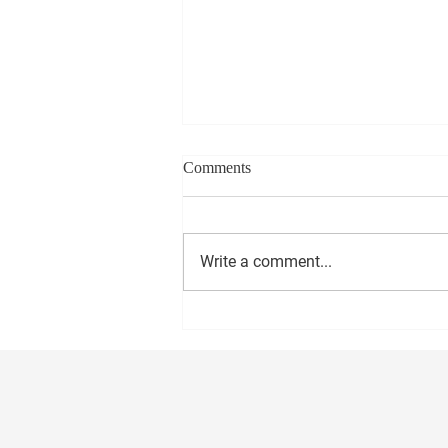
Comments
Write a comment...
सीईओ - वास्ट मीडिया नेटवर्क प्रा. लि.
अमोल राणे यांना वाढदिवसानिमित्त
मनःपूर्वक शुभेच्छा ! अभिजीत राणे समूह
संपादक- दैनिक मुंबई मित्र/ वृत्त मित्र
संस्थापक महासचिव- धड़क कामगार
यूनियन #happybirthday #1