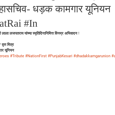
महासचिव- धड़क कामगार यूनियन
atRai #In
री लाला लजपतराय यांच्या स्मृतिदिनानिमित्त विनम्र अभिवादन !
वृत्त मित्र
ार यूनियन
eroes
#Tribute
#NationFirst
#PunjabKesari
#dhadakkamgarunion
#a