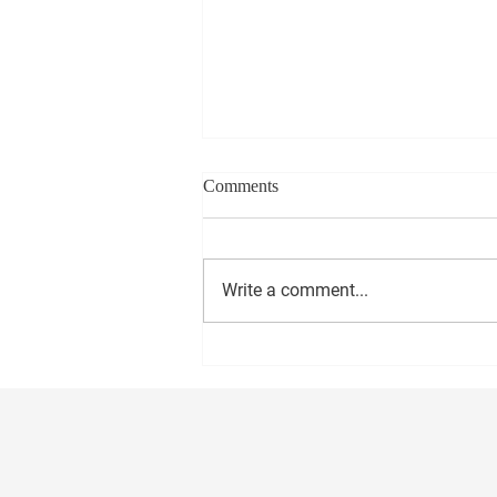
Comments
Write a comment...
सीईओ - वास्ट मीडिया नेटवर्क प्रा. लि.
अमोल राणे यांना वाढदिवसानिमित्त
मनःपूर्वक शुभेच्छा ! अभिजीत राणे समूह
संपादक- दैनिक मुंबई मित्र/ वृत्त मित्र
संस्थापक महासचिव- धड़क कामगार
यूनियन #happybirthday #1