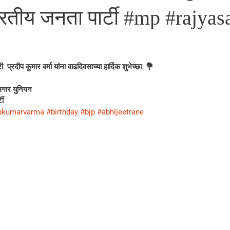
 भारतीय जनता पार्टी #mp #rajya
प्रदीप कुमार वर्मा यांना वाढदिवसाच्या हार्दिक शुभेच्छा. 💐
गार युनियन 
टी
pkumarvarma
#birthday
#bjp
#abhijeetrane