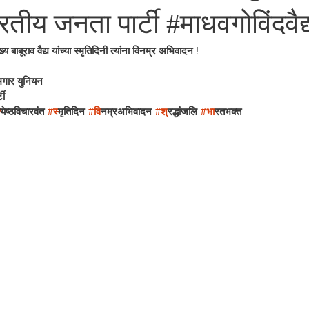
ारतीय जनता पार्टी #माधवगोविंदवैद
य बाबूराव वैद्य यांच्या स्मृतिदिनी त्यांना विनम्र अभिवादन !
गार युनियन 
टी
्येष्ठविचारवंत 
#स
्मृतिदिन 
#व
िनम्रअभिवादन 
#श
्रद्धांजलि 
#भ
ारतभक्त