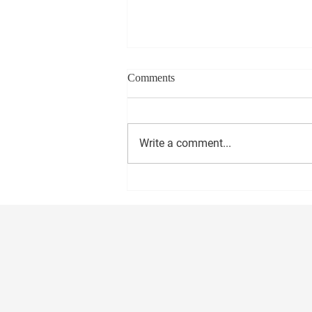
Comments
Write a comment...
सीईओ - वास्ट मीडिया नेटवर्क प्रा. लि.
अमोल राणे यांना वाढदिवसानिमित्त
मनःपूर्वक शुभेच्छा ! अभिजीत राणे समूह
संपादक- दैनिक मुंबई मित्र/ वृत्त मित्र
संस्थापक महासचिव- धड़क कामगार
यूनियन #happybirthday #1