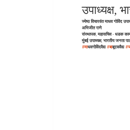
उपाध्यक्ष, भ
ज्येष्ठ विचारवंत माधव गोविंद उपाख्
अभिजीत राणे
संस्थापक, महासचिव - धडक काम
मुंबई उपाध्यक्ष, भारतीय जनता पार्
#म
ाधवगोविंदवैद्य 
#ब
ाबूराववैद्य 
#ज