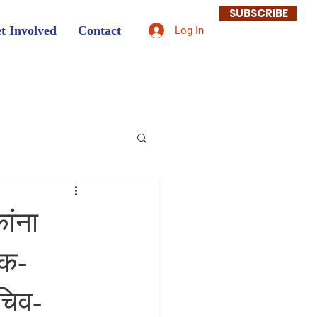
SUBSCRIBE
t Involved
Contact
Log In
ांना
दक-
सचिव-