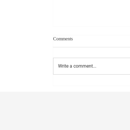
Comments
Write a comment...
सीईओ - वास्ट मीडिया नेटवर्क प्रा. लि.
अमोल राणे यांना वाढदिवसानिमित्त
मनःपूर्वक शुभेच्छा ! अभिजीत राणे समूह
संपादक- दैनिक मुंबई मित्र/ वृत्त मित्र
संस्थापक महासचिव- धड़क कामगार
यूनियन #happybirthday #1