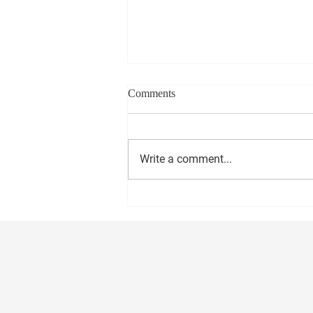
Comments
Write a comment...
सीईओ - वास्ट मीडिया नेटवर्क प्रा. लि.
अमोल राणे यांना वाढदिवसानिमित्त
मनःपूर्वक शुभेच्छा ! अभिजीत राणे समूह
संपादक- दैनिक मुंबई मित्र/ वृत्त मित्र
संस्थापक महासचिव- धड़क कामगार
यूनियन #happybirthday #1