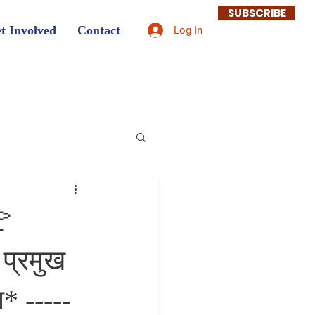
SUBSCRIBE
t Involved
Contact
Log In
🚩
प्रमुख
ा* -----