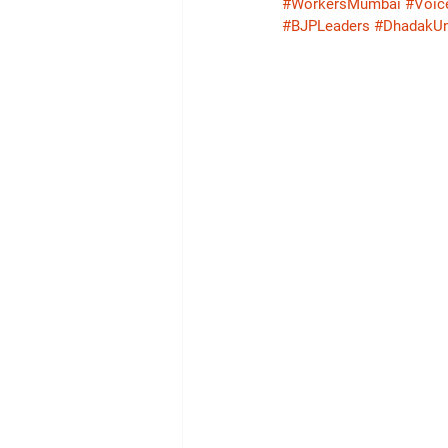
#WorkersMumbai
#Voic
#BJPLeaders
#DhadakUn