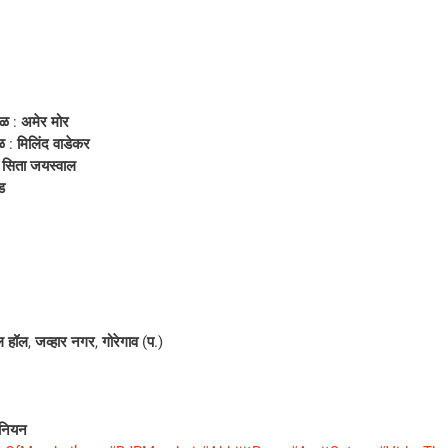
डळ : अमेर मोर
डळ : मिलिंद वाडेकर
 : सिता जयस्वाल
ड
हॉल, जव्हार नगर, गोरेगाव (प.)
ुनियन