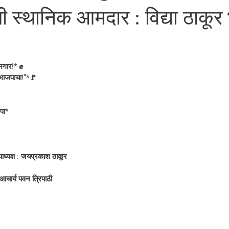
ी स्थानिक आमदार : विद्या ठाकूर
ामगार!* ✊
 भाजपाचा!”*🚩
पा*
पाध्यक्ष : जयप्रकाश ठाकूर
 आचार्य पवन त्रिपाठी 