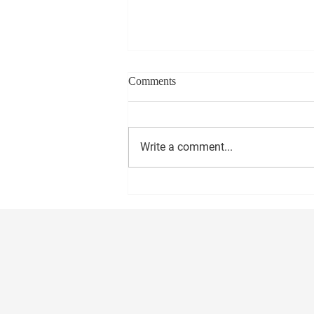
Comments
Write a comment...
सीईओ - वास्ट मीडिया नेटवर्क प्रा. लि.
अमोल राणे यांना वाढदिवसानिमित्त
मनःपूर्वक शुभेच्छा ! अभिजीत राणे समूह
संपादक- दैनिक मुंबई मित्र/ वृत्त मित्र
संस्थापक महासचिव- धड़क कामगार
यूनियन #happybirthday #1