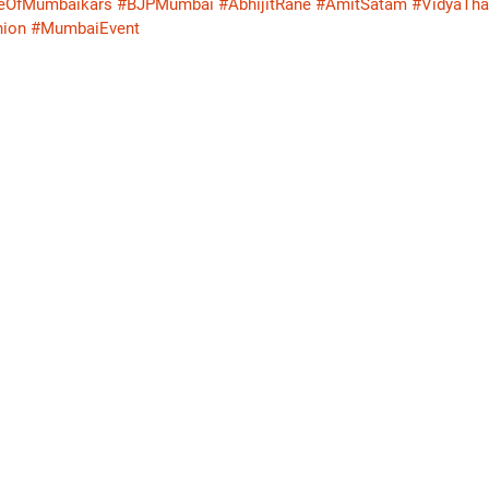
eOfMumbaikars
#BJPMumbai
#AbhijitRane
#AmitSatam
#VidyaTha
ion
#MumbaiEvent