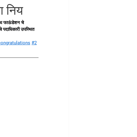
ना निय
युथ फाऊंडेशन चे 
िटचे पदाधिकारी उपस्थित 
ongratulations
#2