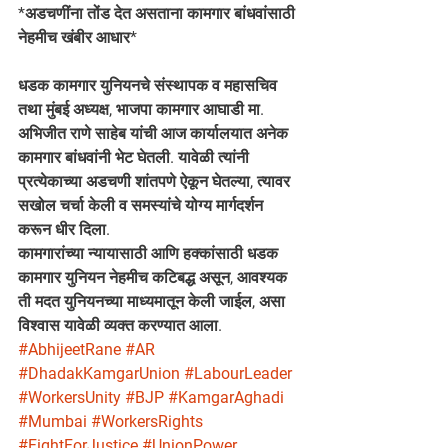
*अडचणींना तोंड देत असताना कामगार बांधवांसाठी 
नेहमीच खंबीर आधार* 
धडक कामगार युनियनचे संस्थापक व महासचिव 
तथा मुंबई अध्यक्ष, भाजपा कामगार आघाडी मा. 
अभिजीत राणे साहेब यांची आज कार्यालयात अनेक 
कामगार बांधवांनी भेट घेतली. यावेळी त्यांनी 
प्रत्येकाच्या अडचणी शांतपणे ऐकून घेतल्या, त्यावर 
सखोल चर्चा केली व समस्यांचे योग्य मार्गदर्शन 
करून धीर दिला. 
कामगारांच्या न्यायासाठी आणि हक्कांसाठी धडक 
कामगार युनियन नेहमीच कटिबद्ध असून, आवश्यक 
ती मदत युनियनच्या माध्यमातून केली जाईल, असा 
विश्वास यावेळी व्यक्त करण्यात आला. 
#AbhijeetRane
#AR
#DhadakKamgarUnion
#LabourLeader
#WorkersUnity
#BJP
#KamgarAghadi
#Mumbai
#WorkersRights
#FightForJustice
#UnionPower